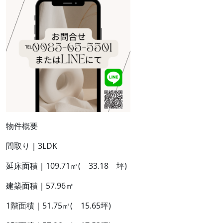
物件概要
間取り｜3LDK
延床面積｜109.71㎡( 33.18 坪)
建築面積｜57.96㎡
1階面積｜51.75㎡( 15.65坪)